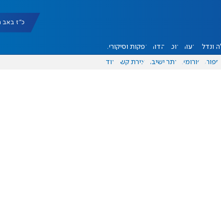
כ"ז באב תשפ"ו 
 ונדל"ן
דעות
אוכל
יהדות
הפקות וסיקורים
ספורט
פורומים
אתר ישיבה
יצירת קשר
עוד