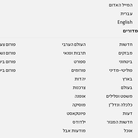
המייל האדום
עברית
English
מדורים
חדשות
העולם הערבי
פורום צע
מבזקים
תרבות ופנאי
פורום נשו
ביטחוני
ספורט
פורום בי
פוליטי-מדיני
פורומים
פורום בי
בארץ
יהדות
בעולם
צרכנות
משפט ופלילים
אופנה
כלכלה ונדל"ן
מוסיקה
דעות
פיוטקאסט
חדשות המגזר
ילדודס
אוכל
מודעות אבל