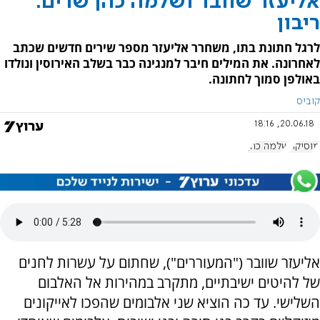
אליעזר שוובר ושלמה כהן שרים:
ריבון
לרגל חתונת בתו, משחרר אליעזר מספר שירים חדשים שכתב
לאחרונה. את המילים חיבר למנגינה כבר בשלב האירוסין ונולדו
באולפן סמוך לחתונה.
קוביס
20.06.18, 18:16
מוסיקה
שלמה כהן
אליעזר שוובר ("המעוררים"), שחתום על עשרות לחנים
של להיטים ישיבתיים, מתקרב במהירות אל האלבום
השלישי. עד כה הוציא שני אלבומים שהפכו לאייקונים