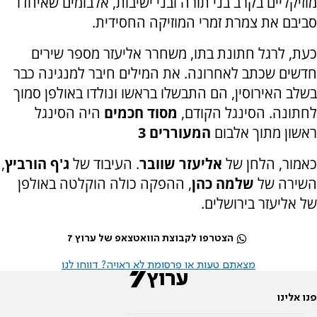
מוזיקליים בקרב בני תורה ובני ישיבות, אלבומים שאיחדו
סביבם את צמרת זמרי המוזיקה החסידית.
כעת, לרגל חתונת בתו, משחרר אליעזר מספר שירים
חדשים שכתב לאחרונה. את המילים חיבר למנגינה כבר
בשלב האירוסין, הם התבשלו בראשו ונולדו באולפן סמוך
לחתונה. הסינגל הקודם,
מסוד חכמים
היה הסינגל
ראשון מתוך אלבום
המעוררים 3
כאמור, הלחן של
אליעזר שוובר
. העיבוד של
ג'ף הורביץ
,
השירה של
שלמה כהן
, ההפקה כולה הוקלטה באולפן
של אליעזר בירושלים.
הצטרפו לקבוצת הוואטצאפ של ערוץ 7
מצאתם טעות או פרסומת לא ראויה? דווחו לנו
פנו אלינו