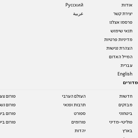
אודות
Pусский
יצירת קשר
عربية
פרסמו אצלנו
תנאי שימוש
מדיניות פרטיות
הצהרת נגישות
המייל האדום
עברית
English
מדורים
חדשות
העולם הערבי
פורום צע
מבזקים
תרבות ופנאי
פורום נשו
ביטחוני
ספורט
פורום בי
פוליטי-מדיני
פורומים
פורום בי
בארץ
יהדות