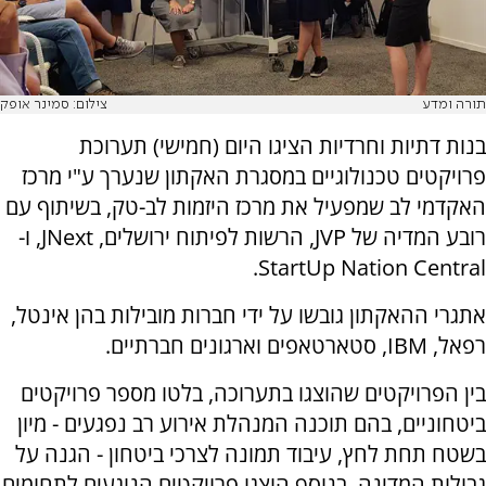
תורה ומדע
צילום: סמינר אופק
בנות דתיות וחרדיות הציגו היום (חמישי) תערוכת
פרויקטים טכנולוגיים במסגרת האקתון שנערך ע"י מרכז
האקדמי לב שמפעיל את מרכז היזמות לב-טק, בשיתוף עם
רובע המדיה של JVP, הרשות לפיתוח ירושלים, JNext, ו-
StartUp Nation Central.
אתגרי ההאקתון גובשו על ידי חברות מובילות בהן אינטל,
רפאל, IBM, סטארטאפים וארגונים חברתיים.
בין הפרויקטים שהוצגו בתערוכה, בלטו מספר פרויקטים
ביטחוניים, בהם תוכנה המנהלת אירוע רב נפגעים - מיון
בשטח תחת לחץ, עיבוד תמונה לצרכי ביטחון - הגנה על
גבולות המדינה. בנוסף הוצגו פרויקטים הנוגעים לתחומים