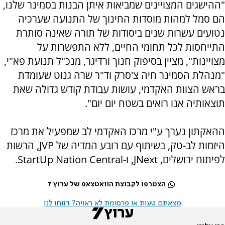
"ההישגים המצויינים שמביאות איתן הבנות בסמינר שלנו,
הם סמל למהות מוסדות החינוך של התנועה שערכיה
נטועים עשרות שנים ביסודות של תורה שאינה סותרת
התייחסות לכל תחומי החיים, ללא התפשרות על
מצויינות", מציין בסיפוק חנוך ורדיגר, מנכ"ל תנועת פא"י,
"מנהלת הסמינר חיה צ'סרק וד"ר שרה גנוט שעומדת
בראש הצוות האקדמי, עושות עבודת קודש גדולה שאת
תוצאותיה אנו רואים בשטח יום יום".
ההאקתון נערך ע"י מרכז האקדמי לב שמפעיל את מרכז
היזמות לב-טק, בשיתוף עם רובע המדיה של JVP, הרשות
לפיתוח ירושלים, JNext, ו-StartUp Nation Central.
הצטרפו לקבוצת הוואטצאפ של ערוץ 7
מצאתם טעות או פרסומת לא ראויה? דווחו לנו