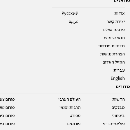
פנו אלינו
אודות
Pусский
יצירת קשר
عربية
פרסמו אצלנו
תנאי שימוש
מדיניות פרטיות
הצהרת נגישות
המייל האדום
עברית
English
מדורים
חדשות
העולם הערבי
פורום צע
מבזקים
תרבות ופנאי
פורום נשו
ביטחוני
ספורט
פורום בי
פוליטי-מדיני
פורומים
פורום בי