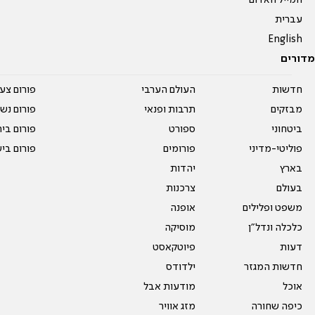
המייל האדום
עברית
English
מדורים
חדשות
העולם הערבי
פורום צע
מבזקים
תרבות ופנאי
פורום נשו
ביטחוני
ספורט
פורום בי
פוליטי-מדיני
פורומים
פורום בי
בארץ
יהדות
בעולם
צרכנות
משפט ופלילים
אופנה
כלכלה ונדל"ן
מוסיקה
דעות
פיוטקאסט
חדשות המגזר
ילדודס
אוכל
מודעות אבל
כיפה שחורה
מזג אוויר