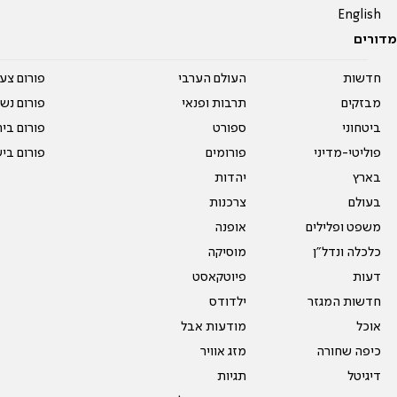
English
מדורים
חדשות
העולם הערבי
פורום צע
מבזקים
תרבות ופנאי
פורום נשו
ביטחוני
ספורט
פורום בי
פוליטי-מדיני
פורומים
פורום בי
בארץ
יהדות
בעולם
צרכנות
משפט ופלילים
אופנה
כלכלה ונדל"ן
מוסיקה
דעות
פיוטקאסט
חדשות המגזר
ילדודס
אוכל
מודעות אבל
כיפה שחורה
מזג אוויר
דיגיטל
תגיות