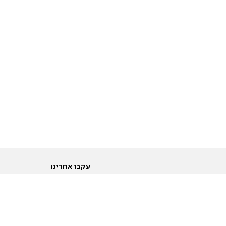
עקבו אחרינו
ות
טוויטר
ם הריון ולידה
פייסבוק
ום לקראת נישואין וזוגיות
אינסטגרם