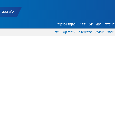
כ"ה באב תשפ"ו |
 ונדל"ן
דעות
אוכל
יהדות
הפקות וסיקורים
ספורט
פורומים
אתר ישיבה
יצירת קשר
עוד