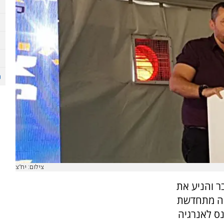
צילום: יח"צ
ר והניע את
יה מתחדשת
בכנס לאנרגיה