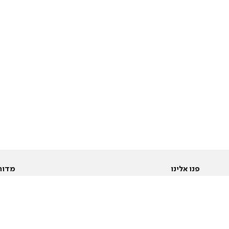
פנו אלינו
מדור
אודות
Pусский
חד
יצירת קשר
عربية
מב
פרסמו אצלנו
בי