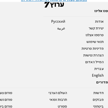
מצאתם טעות או פרסומת לא ראויה? דווחו לנו
פנו אלינו
אודות
Pусский
יצירת קשר
عربية
פרסמו אצלנו
תנאי שימוש
מדיניות פרטיות
הצהרת נגישות
המייל האדום
עברית
English
מדורים
חדשות
העולם הערבי
פורום צע
מבזקים
תרבות ופנאי
פורום נשו
ביטחוני
ספורט
פורום בי