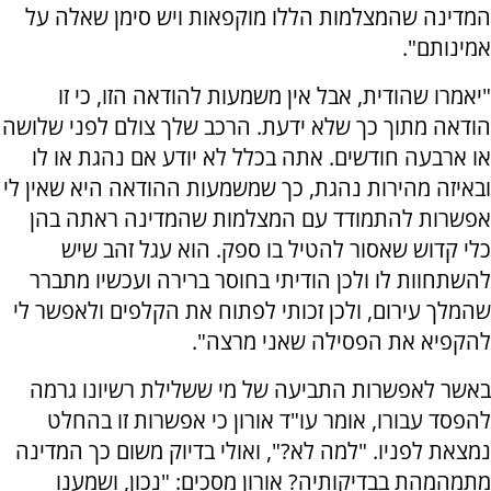
המדינה שהמצלמות הללו מוקפאות ויש סימן שאלה על
אמינותם".
"יאמרו שהודית, אבל אין משמעות להודאה הזו, כי זו
הודאה מתוך כך שלא ידעת. הרכב שלך צולם לפני שלושה
או ארבעה חודשים. אתה בכלל לא יודע אם נהגת או לו
ובאיזה מהירות נהגת, כך שמשמעות ההודאה היא שאין לי
אפשרות להתמודד עם המצלמות שהמדינה ראתה בהן
כלי קדוש שאסור להטיל בו ספק. הוא עגל זהב שיש
להשתחוות לו ולכן הודיתי בחוסר ברירה ועכשיו מתברר
שהמלך עירום, ולכן זכותי לפתוח את הקלפים ולאפשר לי
להקפיא את הפסילה שאני מרצה".
באשר לאפשרות התביעה של מי ששלילת רשיונו גרמה
להפסד עבורו, אומר עו"ד אורון כי אפשרות זו בהחלט
נמצאת לפניו. "למה לא?", ואולי בדיוק משום כך המדינה
מתמהמהת בבדיקותיה? אורון מסכים: "נכון, ושמענו