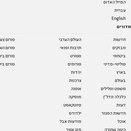
המייל האדום
עברית
English
מדורים
חדשות
העולם הערבי
פורום צע
מבזקים
תרבות ופנאי
פורום נשו
ביטחוני
ספורט
פורום בי
פוליטי-מדיני
פורומים
פורום בי
בארץ
יהדות
בעולם
צרכנות
משפט ופלילים
אופנה
כלכלה ונדל"ן
מוסיקה
דעות
פיוטקאסט
חדשות המגזר
ילדודס
אוכל
מודעות אבל
כיפה שחורה
מזג אוויר