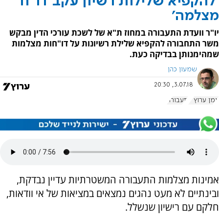
'להקפיא שלילות רשיון עקב דו"ח
מצלמה'
יו"ר וועדת התעבורה במחוז ת"א של לשכת עורכי הדין מבקש
משר התחבורה להקפיא שלילת רשיונות על דו"חות מצלמות
שמהימנותן בבדיקה כעת.
שמעון כהן
3.07.18, 20:30
יומן ערוץ 7
תעבורה
אמינות מצלמות התעבורה המשטרתיות עדיין נבדקת,
ובינתיים לא מעט נהגים נמצאים במציאות של אי וודאות,
חלקם עם רישיון שנשלל.