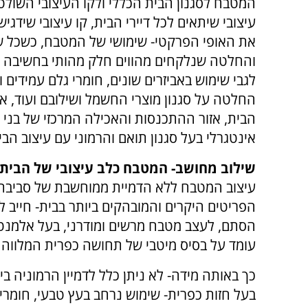
המטבח לסגנון הבית הכללי ולקו העיצובי השולט 
עיצובי שיתאים לכל דיירי הבית, קו עיצובי שידגי
את האופי הפרקטי- שימושי של המטבח, כשכל ש
והחלטה שנלקחים מהווים חלק מהותי בחשיבה 
לגבי שימוש באביזרים שונים, חומרי גלם עמידים 
החלטה על סגנון מוצרי החשמל ושילובם ועוד, 
הבית, אזור ההתכנסות והאכילה המרכזי של בני
אינטגרלי בעל סגנון תואם והרמוני עם עיצוב הבית
שילוב מחושב- המטבח כלב עיצובי של הבית כ
עיצוב המטבח ללא הדמיית ממוחשבת של סביבת
הפריטים היקרים והמובהקים ביותר בבית- חייב להל
הסתם, לעצב מטבח מרשים ומודרני, בעל אלמנטים 
עומד על בסיס מיטבי של תחושה כפרית המלווה 
כך באותה מידה- לא ניתן כלל לדמיין הרמוניה ב
בעל חזות כפרית- שימוש נרחב בעץ טבעי, חומרי 