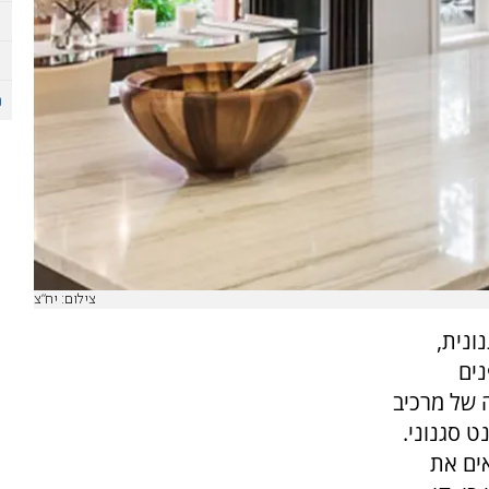
צילום: יח"צ
ונית,
נים
 של מרכיב
 סגנוני.
ים את