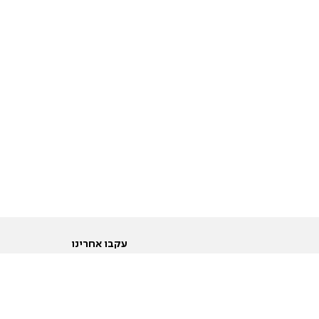
עקבו אחרינו
ות
טוויטר
ם הריון ולידה
פייסבוק
ום לקראת נישואין וזוגיות
אינסטגרם