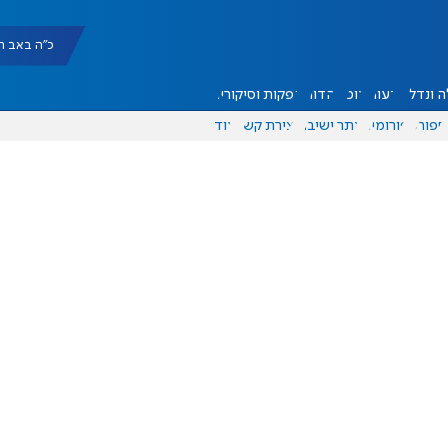
כ"ה באב תשפ"ו |
 ונדל"ן
דעות
אוכל
יהדות
הפקות וסיקורים
ספורט
פורומים
אתר ישיבה
יצירת קשר
עוד