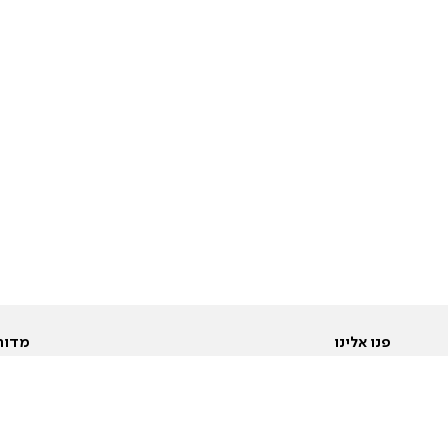
פנו אלינו
מדור
אודות
Pусский
חד
יצירת קשר
عربية
מב
פרסמו אצלנו
בי