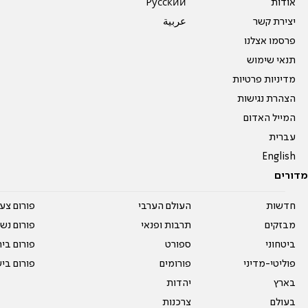
אודות
Pусский
יצירת קשר
عربية
פרסמו אצלנו
תנאי שימוש
מדיניות פרטיות
הצהרת נגישות
המייל האדום
עברית
English
מדורים
חדשות
העולם הערבי
פורום צע
מבזקים
תרבות ופנאי
פורום נשו
ביטחוני
ספורט
פורום בי
פוליטי-מדיני
פורומים
פורום בי
בארץ
יהדות
בעולם
צרכנות