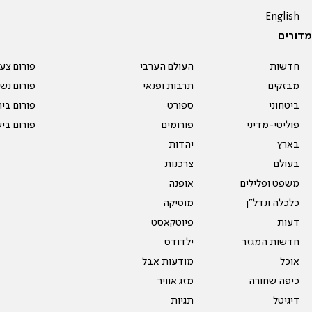
English
מדורים
חדשות
העולם הערבי
פורום צע
מבזקים
תרבות ופנאי
פורום נשו
ביטחוני
ספורט
פורום בי
פוליטי-מדיני
פורומים
פורום בי
בארץ
יהדות
בעולם
צרכנות
משפט ופלילים
אופנה
כלכלה ונדל"ן
מוסיקה
דעות
פיוטקאסט
חדשות המגזר
ילדודס
אוכל
מודעות אבל
כיפה שחורה
מזג אוויר
דיגיטל
תגיות