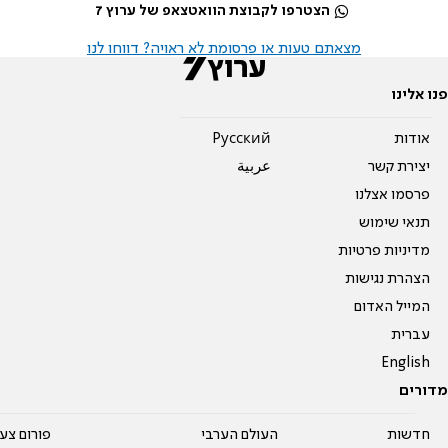
הצטרפו לקבוצת הוואטצאפ של ערוץ 7
מצאתם טעות או פרסומת לא ראויה? דווחו לנו
פנו אלינו
אודות
Pусский
יצירת קשר
عربية
פרסמו אצלנו
תנאי שימוש
מדיניות פרטיות
הצהרת נגישות
המייל האדום
עברית
English
מדורים
חדשות
העולם הערבי
פורום צע