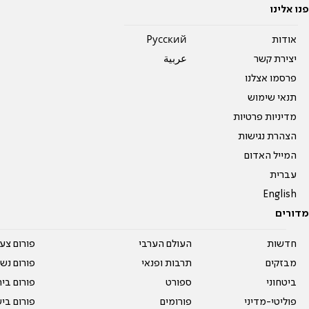
פנו אלינו
אודות
Pусский
יצירת קשר
عربية
פרסמו אצלנו
תנאי שימוש
מדיניות פרטיות
הצהרת נגישות
המייל האדום
עברית
English
מדורים
חדשות
העולם הערבי
פורום צע
מבזקים
תרבות ופנאי
פורום נשו
ביטחוני
ספורט
פורום בי
פוליטי-מדיני
פורומים
פורום בי