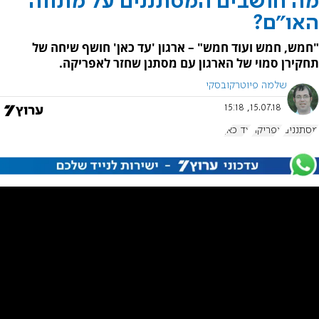
מה חושבים המסתננים על מתווה
האו"ם?
"חמש, חמש ועוד חמש" – ארגון 'עד כאן' חושף שיחה של
תחקירן סמוי של הארגון עם מסתנן שחזר לאפריקה.
שלמה פיוטרקובסקי
15.07.18, 15:18
מסתננים
אפריקה
עד כאן