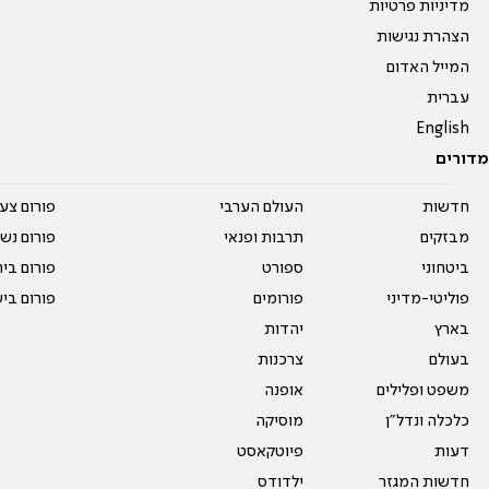
מדיניות פרטיות
הצהרת נגישות
המייל האדום
עברית
English
מדורים
חדשות
העולם הערבי
פורום צע
מבזקים
תרבות ופנאי
פורום נשו
ביטחוני
ספורט
פורום בי
פוליטי-מדיני
פורומים
פורום בי
בארץ
יהדות
בעולם
צרכנות
משפט ופלילים
אופנה
כלכלה ונדל"ן
מוסיקה
דעות
פיוטקאסט
חדשות המגזר
ילדודס