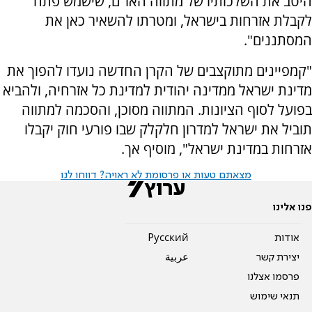
היטב את השלכותיו של מתווה האו"ם, שישמש פתח
לקבלת אזרחות בישראל, ומטרתו להשאיר כאן את
המסתננים".
"קמפיינים מתוקצבים של הקרן החדשה נועדו להפוך את
מדינת ישראל ממדינה יהודית למדינת כל אזרחיה, ולהביא
בפועל לסוף הציונות. המתווה מסוכן, והסכמה למתווה
תוביל את ישראל למדרון חלקלק שבו פורעי חוק יקבלו
אזרחות במדינת ישראל", מוסיף אך.
מצאתם טעות או פרסומת לא ראויה? דווחו לנו
פנו אלינו
אודות
Pусский
יצירת קשר
عربية
פרסמו אצלנו
תנאי שימוש