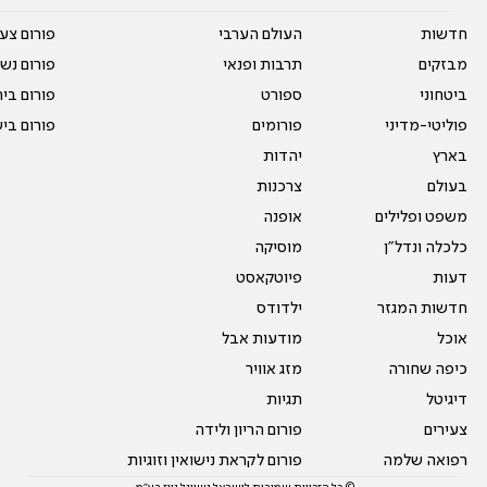
חדשות
העולם הערבי
פורום צע
מבזקים
תרבות ופנאי
פורום נשו
ביטחוני
ספורט
פורום בי
פוליטי-מדיני
פורומים
פורום בי
בארץ
יהדות
בעולם
צרכנות
משפט ופלילים
אופנה
כלכלה ונדל"ן
מוסיקה
דעות
פיוטקאסט
חדשות המגזר
ילדודס
אוכל
מודעות אבל
כיפה שחורה
מזג אוויר
דיגיטל
תגיות
צעירים
פורום הריון ולידה
רפואה שלמה
פורום לקראת נישואין וזוגיות