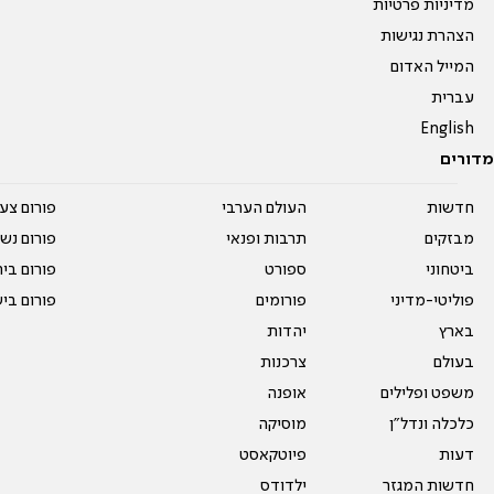
מדיניות פרטיות
הצהרת נגישות
המייל האדום
עברית
English
מדורים
חדשות
העולם הערבי
פורום צע
מבזקים
תרבות ופנאי
פורום נשו
ביטחוני
ספורט
פורום בי
פוליטי-מדיני
פורומים
פורום בי
בארץ
יהדות
בעולם
צרכנות
משפט ופלילים
אופנה
כלכלה ונדל"ן
מוסיקה
דעות
פיוטקאסט
חדשות המגזר
ילדודס