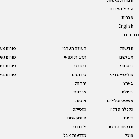
הצהרת נגישות
המייל האדום
עברית
English
מדורים
חדשות
העולם הערבי
פורום צע
מבזקים
תרבות ופנאי
פורום נשו
ביטחוני
ספורט
פורום בי
פוליטי-מדיני
פורומים
פורום בי
בארץ
יהדות
בעולם
צרכנות
משפט ופלילים
אופנה
כלכלה ונדל"ן
מוסיקה
דעות
פיוטקאסט
חדשות המגזר
ילדודס
אוכל
מודעות אבל