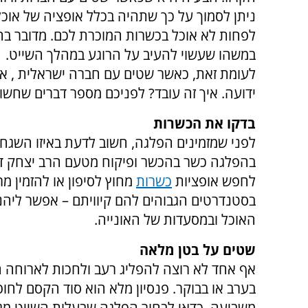
ניתן לסמוך על כך שתהיה בכלל אופציה של אוכל
לפחות לא אוכל בכשרות המוכרת לכם. מדובר בהי
במשהו שעשוי להעיב על הרוגע במהלך השייט.
לעומת זאת, כאשר שטים עם חברה ישראלית , 
ידועה. איך זה עובד? לפניכם מספר דברים שחשוב
בדקו את הכשרות
לפני שמזמינים הפלגה, חשוב לדעת באיזו השגח
בהפלגה כשר בהכשר ופיקוח מטעם הרב יצחק דיין
לחפש אופציות
כשרות
מחוץ לסיפון או להזמין מר
בסטנדרטים הגבוהים להם קיוויתם – אפשר ליהנות
האוכל ובמסעדות של האונייה.
שטים על בטן מלאה
אף אחד לא רוצה להפליג רעב ולחכות לארוחה 
בערב או בבוקר. פנסיון מלא הוא סוד הקסם לחו
משביעה. כדאי לבחור הפלגה שבעלות השייט מ