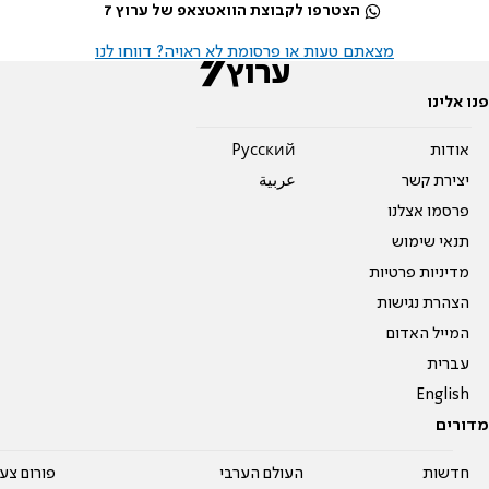
הצטרפו לקבוצת הוואטצאפ של ערוץ 7
מצאתם טעות או פרסומת לא ראויה? דווחו לנו
פנו אלינו
אודות
Pусский
יצירת קשר
عربية
פרסמו אצלנו
תנאי שימוש
מדיניות פרטיות
הצהרת נגישות
המייל האדום
עברית
English
מדורים
חדשות
העולם הערבי
פורום צע