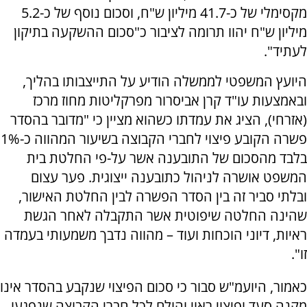
מקסימלי של כ-41.7 מיליון ש"ח, וסכום נוסף של כ-5.2
מיליון ש"ח יהוו תרומה לציבור כ"סכום ההשקעה בתיקון
לעתיד".
היועץ המשפטי לממשלה הודיע על התייצבותו בהליך,
ובאמצעות עו"ד קרן אביסרור מפרקליטות מחוז מרכז
(אזרחי), הציג את עמדתו כשהוא מציין כי "מדובר בהסדר
פשרה הקובע פיצוי לחברי הקבוצה בשיעור המהווה כ-1%
בלבד מהסכום של התובענה אשר על-פי החלטת בית
המשפט אושרה לניהול כתובענה ייצוגית. פער עצום
ובלתי סביר זה בין הסדר הפשרה לבין החלטת האישור,
שהינה החלטה שיפוטית אשר התקבלה לאחר הגשת
ראיות, דיוני הוכחות ועוד – מהווה נדבך משמעותי בעמדה
זו".
כאמור, היועמ"ש סבור כי סכום הפיצוי שנקבע בהסדר אינו
מקנה סעד ופיצוי ראוי והולם לכל חברי הקבוצה שנפגעו,