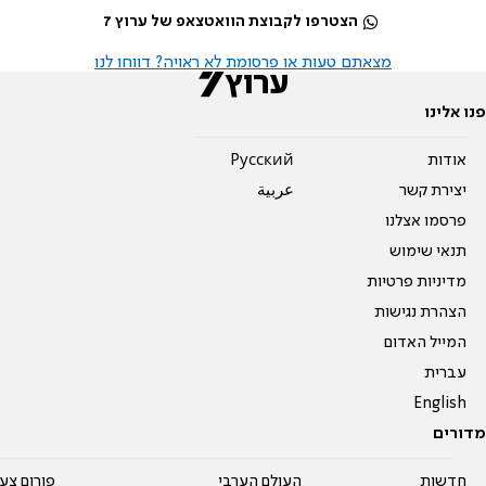
הצטרפו לקבוצת הוואטצאפ של ערוץ 7
מצאתם טעות או פרסומת לא ראויה? דווחו לנו
פנו אלינו
אודות
Pусский
יצירת קשר
عربية
פרסמו אצלנו
תנאי שימוש
מדיניות פרטיות
הצהרת נגישות
המייל האדום
עברית
English
מדורים
חדשות
העולם הערבי
פורום צע