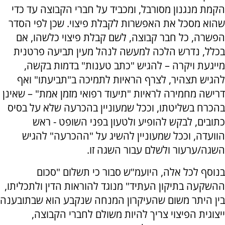
הקמת מנגנון מסורבל, ומכביד על חברי הקבוצה עד כדי
שהוא מסכל את האפשרות לקבלת פיצוי. שכן לפי הסדר
הפשרה, כל חבר קבוצה, לשם קבלת פיצוי כלשהו, אם
בכלל, נדרש הלכה למעשה לנהל מעין תביעה פרטנית
מייגעת ויקרה – להגיש "כתב טענות" בדמות בקשה,
להגיש תצהיר, לצרף הראיות לתמיכה ב"תביעתו" ואף
דרישה מחמירה לראיות "תיעוד רפואי מזמן אמת" – שאינן
בהכרח בשליטתו, וככל שמעוניין בהכרעה שלא על בסיס
כתובים, לבקש להופיע ולטעון בפני השופט - ראש
הוועדה, וככל שמעוניין להשיג על "ההכרעה" להגיש
השגה/ערעור ולשלם עבור השגה זו.
בנוסף לכל אלה, היועמ"ש סבור כי תשלום "סכום
ההשקעה בתיקון העתיד" מנוגד להוראות הדין ולתכליתו,
בין היתר משום שהעיקרון המנחה שנקבע הוא שבתובענה
ייצוגית הפיצוי צריך להיות משולם לחברי הקבוצה,