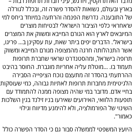
מלבד האלתרוקסין, ויודגש, עיני חברות תרופות רבות –
בארץ ובעולם, נשואות להסדר פשרה זה, ובכלל לגורלה
של התובענה. נדרשת הפנמה והרתעה במיוחד ביחס למי
ש'אחראי כלפי הציבור הישראלי לבטיחות מוצרים
המיובאים לארץ הוא הגורם המייבא ומשווק את המוצרים
בישראל'. הדברים יפים ביתר שאת, עת עסקינן ב... פריגו,
אשר התנהלותה חרגה מהמצופה מגורם המייבא ומשווק
תרופה בישראל, ומהסטנדרט שראוי שחברת תרופות
תעמוד בו. ...מוטלת עליה אחריות מוגברת. החוסר בהיבט
ההרתעתי בהסדר זה מתעצם נוכח הציפייה הסבירה
הלגיטימית מחברות תרופות לאתיות גבוהה, כמי שעוסקות
בחיי אדם. מדובר במי שהיה מצופה ממנה להתמודד עם
תופעות הלוואי, האירועים שאירעו בניו זילנד בגין השלכות
השינוי של הפורמולציה, ולא להימנע מדיווח וגילוי
כאמור".
היועץ המשפטי לממשלה סבור גם כי הסדר הפשרה כולל