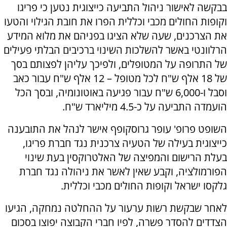
בבקשה לאישור ניהול התביעה כייצוגית נטען כי פריגו
וקופות החולים מכבי וכללית הפרו את חובת הגילוי והטעו
את הצרכנים, שעה שלא הציגו בפניהם את מלוא המידע
הרלוונטי באשר להשלכות השינוי ברכיבים הבלתי פעילים
של התרופה על המטופלים, ולפיכך עליהן לפצותם בסך
של 18 אלף ש"ח לכל מטופל – 12 אלף ש"ח עבור כאב
וסבל ו-6,000 ש"ח עבור פגיעה באוטונומיה, ובסך הכל
הועמדה התביעה על כ-4.5 מיליארד ש"ח.
השופט פרופ' עופר גרוסקופף אישר לנהל את התובענה
כייצוגית בעילה של הטעיה צרכנית נגד חברת פריגו,
בעלת הרישום והמפיצה של האלטרוקסין בעת שינוי
הפורמולציה, וקבע שאין לאשר את ניהולה נגד חברת
גלקסו ישראל וקופות החולים מכבי וכללית.
לאחר שבקשת רשות ערעור על ההחלטה נמחקה, הגיעו
הצדדים להסדר פשרה, לפיו חברי הקבוצה יפוצו בסכום