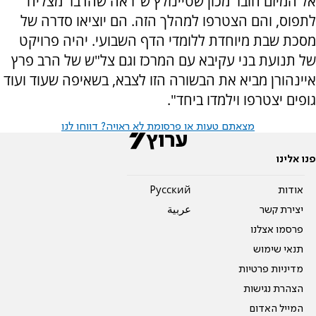
אל המיזם חובר מכון שטיינזלץ ש"ראה שהדבר מצליח
לתפוס, והם הצטרפו למהלך הזה. הם יוציאו סדרה של
מסכת שבת מיוחדת ללומדי הדף השבועי. יהיה פרויקט
של תנועת בני עקיבא עם המרכז וגם צל"ש של הרב פרץ
איינהורן מביא את הבשורה הזו לצבא, בשאיפה שעוד ועוד
גופים יצטרפו וילמדו ביחד".
מצאתם טעות או פרסומת לא ראויה? דווחו לנו
פנו אלינו
אודות
Pусский
יצירת קשר
عربية
פרסמו אצלנו
תנאי שימוש
מדיניות פרטיות
הצהרת נגישות
המייל האדום