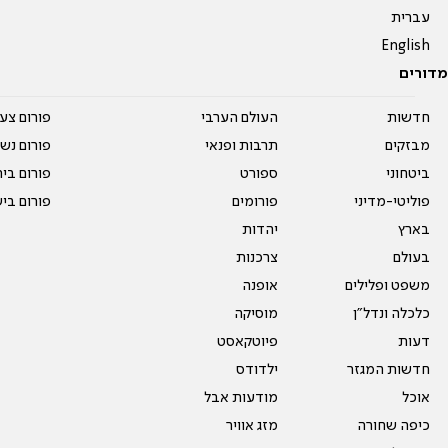
עברית
English
מדורים
חדשות
העולם הערבי
פורום צע
מבזקים
תרבות ופנאי
פורום נשו
ביטחוני
ספורט
פורום בי
פוליטי-מדיני
פורומים
פורום בי
בארץ
יהדות
בעולם
צרכנות
משפט ופלילים
אופנה
כלכלה ונדל"ן
מוסיקה
דעות
פיוטקאסט
חדשות המגזר
ילדודס
אוכל
מודעות אבל
כיפה שחורה
מזג אוויר