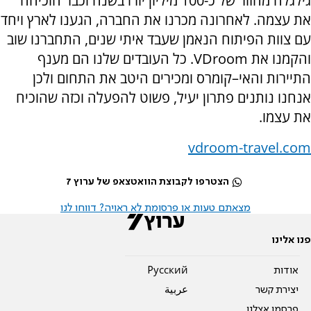
גילגלה מחזור של כ-100 מיליון יורו בשנה וכבר הוכיחה
את עצמה. לאחרונה מכרנו את החברה, הגענו לארץ ויחד
עם צוות הפיתוח הנאמן שעבד איתי שנים, התחברנו שוב
והקמנו את
VDroom
. כל העובדים שלנו הם מענף
התיירות והאי–קומרס ומכירים היטב את התחום ולכן
אנחנו נותנים פתרון יעיל, פשוט להפעלה וכזה שהוכיח
את עצמו.
vdroom-travel.com
הצטרפו לקבוצת הוואטצאפ של ערוץ 7
מצאתם טעות או פרסומת לא ראויה? דווחו לנו
פנו אלינו
אודות
Pусский
יצירת קשר
عربية
פרסמו אצלנו