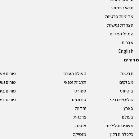
תנאי שימוש
מדיניות פרטיות
הצהרת נגישות
המייל האדום
עברית
English
מדורים
חדשות
העולם הערבי
פורום צע
מבזקים
תרבות ופנאי
פורום נשו
ביטחוני
ספורט
פורום בי
פוליטי-מדיני
פורומים
פורום בי
בארץ
יהדות
בעולם
צרכנות
משפט ופלילים
אופנה
כלכלה ונדל"ן
מוסיקה