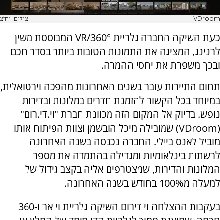
VDroom
צילום: יח"צ
כעת השיקה החברה גלריית 360°/
VR
המבוססת משין
לרנינג, המציגה את התמונות הטובות ביותר בסדר חכם
ובכך משפרת את יחסי ההמרה.
תחום התיירות עובר בשנים האחרונות מהפכה וירטואלית,
במיוחד בכל הקשור להזמנת חדרים במלונות ובדירות
נופש. בדיוק אל המקום הזה מכוונת חברת "וי.די.רום"
(
VDroom
) שמובילה מיכל הובשמן וצוות הפיתוח אותו
מוביל לאנס ביילי. החברה נכנסה בשנה האחרונה
לרשתות בינלאומיות ומגדילה בהתמדה את מספר
המלונות והדירות, שמצטרפים אליה בקצב גידול של
למעלה מ100% בחודש בשנה האחרונה.
בעקבות ההצלחה וי דירום השיקה גלריית וי אר ו-360