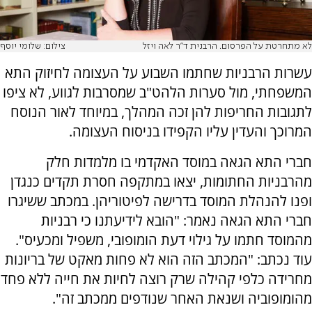
לא מתחרטת על הפרסום. הרבנית ד"ר לאה ויזל
צילום: שלומי יוסף
עשרות הרבניות שחתמו השבוע על העצומה לחיזוק התא
המשפחתי, מול סערות הלהט"ב שמסרבות לגווע, לא ציפו
לתגובות החריפות להן זכה המהלך, במיוחד לאור הנוסח
המרוכך והעדין עליו הקפידו בניסוח העצומה.
חברי התא הגאה במוסד האקדמי בו מלמדות חלק
מהרבניות החתומות, יצאו במתקפה חסרת תקדים כנגדן
ופנו להנהלת המוסד בדרישה לפיטוריהן. במכתב ששיגרו
חברי התא הגאה נאמר: "הובא לידיעתנו כי רבניות
מהמוסד חתמו על גילוי דעת הומופובי, משפיל ומכעיס".
עוד נכתב: "המכתב הזה הוא לא פחות מאקט של בריונות
מחרידה כלפי קהילה שרק רוצה לחיות את חייה ללא פחד
מהומופוביה ושנאת האחר שנודפים ממכתב זה".