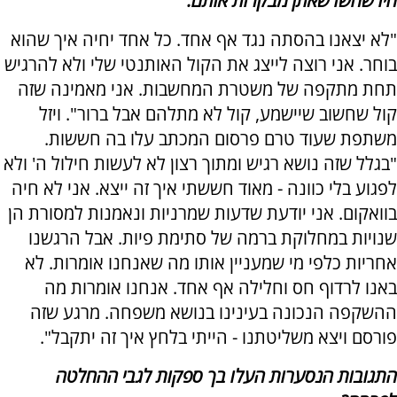
היו שחשו שאתן מבקרות אותם.
"לא יצאנו בהסתה נגד אף אחד. כל אחד יחיה איך שהוא
בוחר. אני רוצה לייצג את הקול האותנטי שלי ולא להרגיש
תחת מתקפה של משטרת המחשבות. אני מאמינה שזה
קול שחשוב שיישמע, קול לא מתלהם אבל ברור". ויזל
משתפת שעוד טרם פרסום המכתב עלו בה חששות.
"בגלל שזה נושא רגיש ומתוך רצון לא לעשות חילול ה' ולא
לפגוע בלי כוונה - מאוד חששתי איך זה ייצא. אני לא חיה
בוואקום. אני יודעת שדעות שמרניות ונאמנות למסורת הן
שנויות במחלוקת ברמה של סתימת פיות. אבל הרגשנו
אחריות כלפי מי שמעניין אותו מה שאנחנו אומרות. לא
באנו לרדוף חס וחלילה אף אחד. אנחנו אומרות מה
ההשקפה הנכונה בעינינו בנושא משפחה. מרגע שזה
פורסם ויצא משליטתנו - הייתי בלחץ איך זה יתקבל".
התגובות הנסערות העלו בך ספקות לגבי ההחלטה