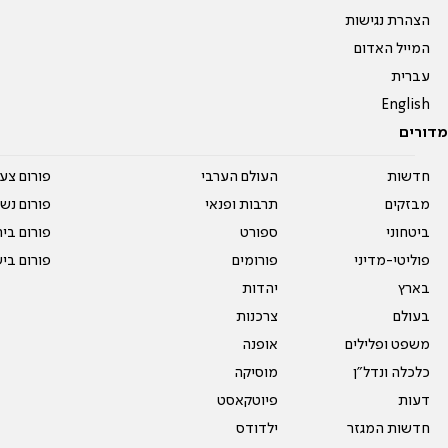
הצהרת נגישות
המייל האדום
עברית
English
מדורים
חדשות
העולם הערבי
פורום צע
מבזקים
תרבות ופנאי
פורום נשו
ביטחוני
ספורט
פורום בי
פוליטי-מדיני
פורומים
פורום בי
בארץ
יהדות
בעולם
צרכנות
משפט ופלילים
אופנה
כלכלה ונדל"ן
מוסיקה
דעות
פיוטקאסט
חדשות המגזר
ילדודס