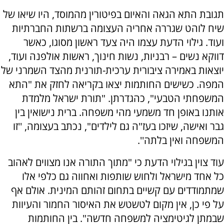
תגובת התא הגאה והאיום בפיטורין מהמוסד, היו שיאו של
שיח לוהט שגררה אחריה העצומה ברשתות החברתיות
ועוד. גילוי הדעת עצמו היה צעד ראשון מסוגו, כאשר
דווקא נשים – רבניות, נשות חינוך, ראשות אולפנה ועוד,
יוצאות באמירה ציבורית ערכית-תורנית מהצד השמרני של
המפה. כשישים החותמות יצאו בקריאה לחזק את "התא
המשפחתי הטבעי", כהגדרתן. "תורת ישראל מלמדת
אותנו באופן חד משמעי מהי משפחה. ברית נישואין בין
גבר ואישה, שיזכו בעז"ה גם לילדים", נכתב בעצומה, ''זו
המשפחה ואין בלתה''.
עוד צוין בגילוי הדעת כי "מתוך התורה אנו מצווים לאהוב
כל אחד מישראל ולחוש שותפות ואחווה גם כלפי אלו
שמתמודדים עם קשיים בתחום זהותם המינית. אולם אף
על פי כן, אין מקום לטשטש את האיסור החמור והעיוות
שבמתן לגיטימציה למשפחה חדשה". בין החותמות