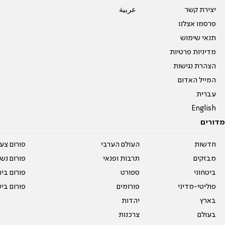
יצירת קשר
عربية
פרסמו אצלנו
תנאי שימוש
מדיניות פרטיות
הצהרת נגישות
המייל האדום
עברית
English
מדורים
חדשות
העולם הערבי
פורום צע
מבזקים
תרבות ופנאי
פורום נשו
ביטחוני
ספורט
פורום בי
פוליטי-מדיני
פורומים
פורום בי
בארץ
יהדות
בעולם
צרכנות