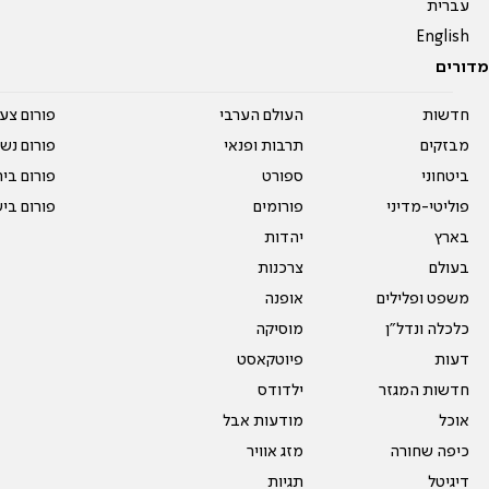
עברית
English
מדורים
חדשות
העולם הערבי
פורום צע
מבזקים
תרבות ופנאי
פורום נשו
ביטחוני
ספורט
פורום בי
פוליטי-מדיני
פורומים
פורום בי
בארץ
יהדות
בעולם
צרכנות
משפט ופלילים
אופנה
כלכלה ונדל"ן
מוסיקה
דעות
פיוטקאסט
חדשות המגזר
ילדודס
אוכל
מודעות אבל
כיפה שחורה
מזג אוויר
דיגיטל
תגיות