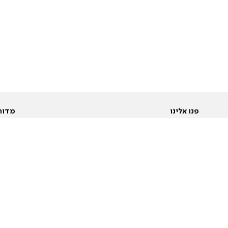
פנו אלינו
מדור
אודות
Pусский
חד
יצירת קשר
عربية
מב
פרסמו אצלנו
בי
תנאי שימוש
פו
מדיניות פרטיות
בא
הצהרת נגישות
בע
המייל האדום
מש