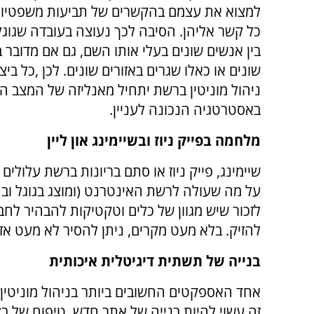
למצוא את עצמם בהקשרים של תביעות משפטיות
כל קשר אליהן. הסיבה לכך נעוצה בעובדה שגוגל
בין אנשים שונים בעלי אותו השם, גם אם מדובר ב
שונים או כאלו שגרים באזורים שונים. לכן ,כל ביצ
ניהול מוניטין ברשת יתחיל מאנליזה של המצב הק
באסטרטגיה הנכונה לעניין.
מלחמה בפייק ניוז ובשיימינג און ליין
שיימינג, פייק ניוז או סתם בריונות ברשת עלולי
על מה שעולה לרשת האינטרנט (ומוצג בגוגל ובחב
לזכור שיש מגוון של כלים וטקטיקות להבהיר לחב
להזיק. בלא מעט מקרים, ניתן להסיר לא מעט אזכו
בנייה של תשתית דיגיטלית איכותית
אחד האספקטים החשובים ביותר בניהול מוניטין א
זה עשוי להיות בנייה של אתר חדש, טיפוח של בל