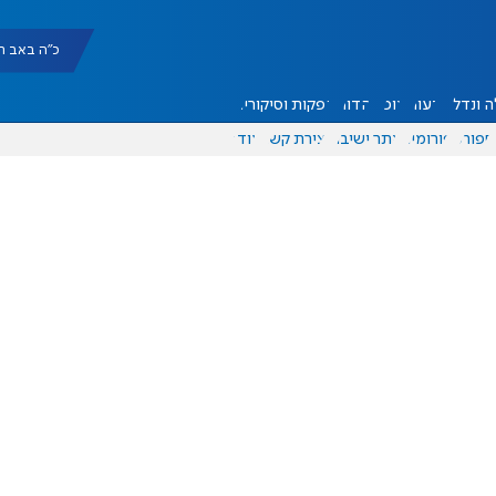
כ"ה באב תשפ"ו |
 ונדל"ן
דעות
אוכל
יהדות
הפקות וסיקורים
ספורט
פורומים
אתר ישיבה
יצירת קשר
עוד