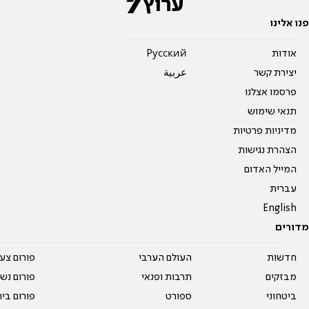
פנו אלינו
אודות
Pусский
יצירת קשר
عربية
פרסמו אצלנו
תנאי שימוש
מדיניות פרטיות
הצהרת נגישות
המייל האדום
עברית
English
מדורים
חדשות
העולם הערבי
פורום צע
מבזקים
תרבות ופנאי
פורום נשו
ביטחוני
ספורט
פורום בי