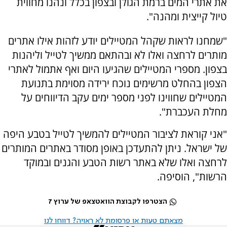
את אתרי המים ברמת הגולן ובצפון בכלל ונהנו מחווית
טיול קייצית ומהנה".
"שמחנו לראות שקהל המטיילים יודע לזהות אילו אתרים
מותרים לרחצה ואלו לא ובהתאם ממשיך לטייל וליהנות
בצפון. מספרי המטיילים שהגיעו היום ואף אתמול לאתרי
הצפון בהחלט מרשימים נוכח ירידה מסוימת בתנועת
המטיילים שחווינו לפני מספר ימים עקב הדיווחים על
מחלת העכברת".
"אני קוראת לציבור המטיילים להמשיך לטייל בטבע היפה
של ישראל. ניתן להתעדכן באופן מסודר באתרים המותרים
לרחצה ואלו שלא באתר רשות הטבע והגנים ובמוקד
הרשות", הוסיפה.
הצטרפו לקבוצת הוואטצאפ של ערוץ 7
מצאתם טעות או פרסומת לא ראויה? דווחו לנו