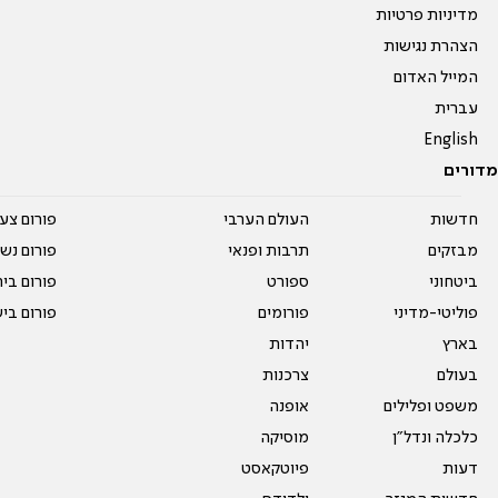
מדיניות פרטיות
הצהרת נגישות
המייל האדום
עברית
English
מדורים
חדשות
העולם הערבי
פורום צע
מבזקים
תרבות ופנאי
פורום נשו
ביטחוני
ספורט
פורום בי
פוליטי-מדיני
פורומים
פורום בי
בארץ
יהדות
בעולם
צרכנות
משפט ופלילים
אופנה
כלכלה ונדל"ן
מוסיקה
דעות
פיוטקאסט