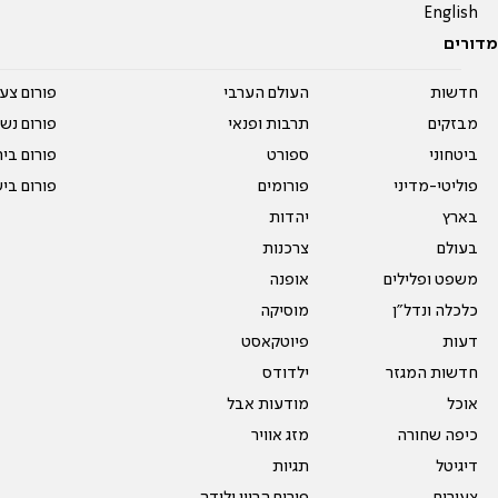
English
מדורים
חדשות
העולם הערבי
פורום צע
מבזקים
תרבות ופנאי
פורום נשו
ביטחוני
ספורט
פורום בי
פוליטי-מדיני
פורומים
פורום בי
בארץ
יהדות
בעולם
צרכנות
משפט ופלילים
אופנה
כלכלה ונדל"ן
מוסיקה
דעות
פיוטקאסט
חדשות המגזר
ילדודס
אוכל
מודעות אבל
כיפה שחורה
מזג אוויר
דיגיטל
תגיות