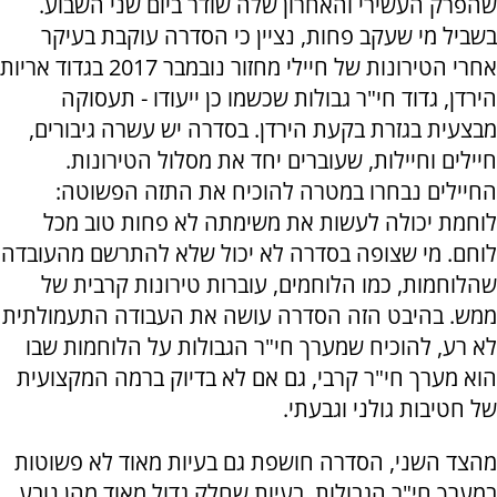
שהפרק העשירי והאחרון שלה שודר ביום שני השבוע.
בשביל מי שעקב פחות, נציין כי הסדרה עוקבת בעיקר
אחרי הטירונות של חיילי מחזור נובמבר 2017 בגדוד אריות
הירדן, גדוד חי"ר גבולות שכשמו כן ייעודו - תעסוקה
מבצעית בגזרת בקעת הירדן. בסדרה יש עשרה גיבורים,
חיילים וחיילות, שעוברים יחד את מסלול הטירונות.
החיילים נבחרו במטרה להוכיח את התזה הפשוטה:
לוחמת יכולה לעשות את משימתה לא פחות טוב מכל
לוחם. מי שצופה בסדרה לא יכול שלא להתרשם מהעובדה
שהלוחמות, כמו הלוחמים, עוברות טירונות קרבית של
ממש. בהיבט הזה הסדרה עושה את העבודה התעמולתית
לא רע, להוכיח שמערך חי"ר הגבולות על הלוחמות שבו
הוא מערך חי"ר קרבי, גם אם לא בדיוק ברמה המקצועית
של חטיבות גולני וגבעתי.
מהצד השני, הסדרה חושפת גם בעיות מאוד לא פשוטות
במערך חי"ר הגבולות, בעיות שחלק גדול מאוד מהן נובע