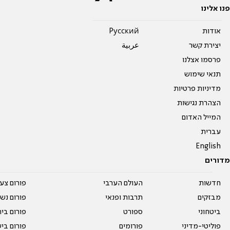
פנו אלינו
אודות
Pусский
יצירת קשר
عربية
פרסמו אצלנו
תנאי שימוש
מדיניות פרטיות
הצהרת נגישות
המייל האדום
עברית
English
מדורים
חדשות
העולם הערבי
פורום צע
מבזקים
תרבות ופנאי
פורום נשו
ביטחוני
ספורט
פורום בי
פוליטי-מדיני
פורומים
פורום בי