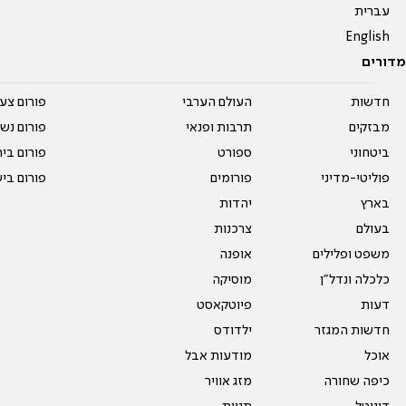
עברית
English
מדורים
חדשות
העולם הערבי
פורום צע
מבזקים
תרבות ופנאי
פורום נשו
ביטחוני
ספורט
פורום בי
פוליטי-מדיני
פורומים
פורום בי
בארץ
יהדות
בעולם
צרכנות
משפט ופלילים
אופנה
כלכלה ונדל"ן
מוסיקה
דעות
פיוטקאסט
חדשות המגזר
ילדודס
אוכל
מודעות אבל
כיפה שחורה
מזג אוויר