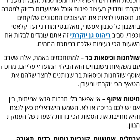
הכנסת האורחים הישראלית המפורסמת מקבלת מענה
יוקרתי ומדויק בעיצוב פינות אוכל שמיועדות בדיוק למטרה
זו. תופתעו לראות את העיצובים המגוונים שלוקחים
בחשבון כל סגנון אפשרי, מאלגנטי ומודרני ועד קלאסי
וכפרי. סביב
ריהוט גן יוקרתי
זה אתם עומדים לבלות את
השעות הכי נעימות שלכם בביתכם החמים.
שולחנות וכיסאות בר
– למתוחכמים באמת, אלה שערב
עם משקאות משובחים הוא הבילוי המועדף עליהם, מחכה
אוסף שולחנות וכיסאות בר שנותנים לחצר שלהם את
הטאץ' הכי יוקרתי ומעודן.
מיטות שיזוף
– אי אפשר בלי תרבות פנאי אמיתית, בין
אם יש לכם בריכה או לא. השמש הישראלית כאן לנצח
והיא מחייבת את הספות הכי נוחות לשעות של העמקת
הגוון.
ערסלים, שמשיות, קונכיות נוחות, כדים, תאורה