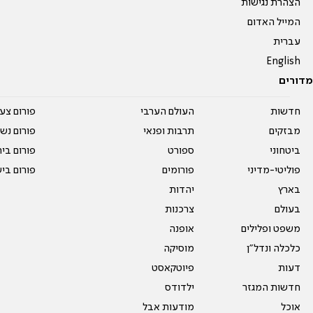
הצהרת נגישות
המייל האדום
עברית
English
מדורים
חדשות
העולם הערבי
פורום צע
מבזקים
תרבות ופנאי
פורום נשו
ביטחוני
ספורט
פורום בי
פוליטי-מדיני
פורומים
פורום בי
בארץ
יהדות
בעולם
צרכנות
משפט ופלילים
אופנה
כלכלה ונדל"ן
מוסיקה
דעות
פיוטקאסט
חדשות המגזר
ילדודס
אוכל
מודעות אבל