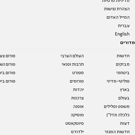
מדיניות פרטיות
הצהרת נגישות
המייל האדום
עברית
English
מדורים
חדשות
העולם הערבי
פורום צע
מבזקים
תרבות ופנאי
פורום נשו
ביטחוני
ספורט
פורום בי
פוליטי-מדיני
פורומים
פורום בי
בארץ
יהדות
בעולם
צרכנות
משפט ופלילים
אופנה
כלכלה ונדל"ן
מוסיקה
דעות
פיוטקאסט
חדשות המגזר
ילדודס