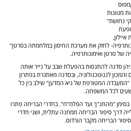
 מבקרים לקמפוס
ת מגוונות
יקי נחושת"
ופעת
איילון,
נותרפיה- לחזק את מערכת החיסון במלחמתה בסרטן"
ה של סרטן ואימונותרפיה.
ניהן סדנה להתנסות בהפעלת שבב על נייר אותה
 והמכון לננוטכנולוגיה, ובסדנה מאתגרת בפתרון
ועדת לגילאי 7-4. מופע בשם "המעבדה המטורפת של גיא המדען" שילב בין כל
עשעים לכל המשפחה.
בסימן "מהתנ"ך ועד הפלמ"ח". בחדרי הבריחה פתרו
ייה דרך סיפור הבריחה ממחנה עתלית, ושני חדרי
סיפור הבריחה מקבר הורדוס.