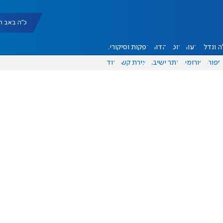
כ"ה באב תשפ"ו |
 ונדל"ן
דעות
אוכל
יהדות
הפקות וסיקורים
ספורט
פורומים
אתר ישיבה
יצירת קשר
עוד