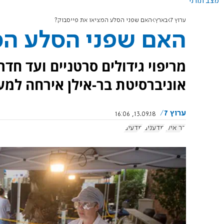
מצב תורני
ערוץ 7
בארץ
האם שפני הסלע המציאו את פייסבוק?
האם שפני הסלע המ
מריפוי גידולים סרטניים ועד חדר
אוניברסיטת בר-אילן אירחה למעלה מ-4000 משתתפים ב'ליל
ערוץ 7
13.09.18, 16:06
בר אילן
מדענים
מדעים