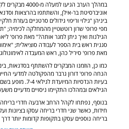
במהלך הערב הגיעו למעלה מ-4000
אוניברסיטת בר-אילן, והשתתפו בהרצאות וסדנאו
ביניהן "גילוי וריפוי גידולים סרטניים בעזרת חלק
מפי פרופ' שרון רוטשטיין מהמחלקה לכימיה; "ת
הגילנות ואיך ניתן למגר אותה?" מאת פרופ' ליאת 
סגנית ראש בית הספר לעבודה סוציאלית; "אימו
מאת פרופ' סיריל כהן, ראש המעבדה לאימונולוגי
כמו כן, הוזמנו המבקרים להשתתף בסדנאות, בי
הנחה פרופ' דורון גרבר מהפקולטה למדעי החיים
בעיות הנדסיות המי
הגילאים ובמהלכו התקיימו ניסויים מדעיים מש
בנוסף, נפתחו לקהל הרחב ארבעה חדרי בריחה 
חידות, כאשר שני חדרי בריחה עסקו בציונות ועל
בריחה נוספים עסקו בתקופות קדומות יותר דרך 