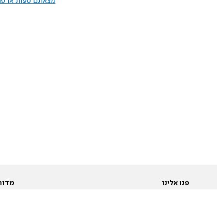
מצאתם טעות או פרס
פנו אלינו
מדור
אודות
Pусский
חד