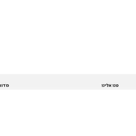
פנו אלינו
מדור
אודות
Pусский
חד
יצירת קשר
عربية
מב
פרסמו אצלנו
בי
תנאי שימוש
פו
מדיניות פרטיות
בא