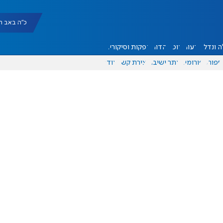
כ"ה באב תשפ"ו |
 ונדל"ן
דעות
אוכל
יהדות
הפקות וסיקורים
ספורט
פורומים
אתר ישיבה
יצירת קשר
עוד