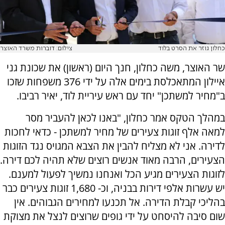
כחלון גוזר את הסרט בלוד
צילום: דוברות משרד האוצר
שר האוצר, משה כחלון, חנך היום (ראשון) את שכונת גני
איילון המתאכלסת בימים אלה על ידי 376 משפחות שזכו
ב"מחיר למשתכן" יחד עם ראש עיריית לוד, יאיר רביבו.
במהלך הטקס אמר כחלון, "באנו לכאן להעביר מסר
למאה אלף זוגות צעירים של מחיר למשתכן - כדאי לחכות
לדירה. אני לא מצליח להבין את הצבא המגויס נגד הזוגות
הצעירים, הרבה מאוד אנשים רוצים שלא תהיה לכם דירה.
לזוגות הצעירים מגיע הכל ואנחנו נמשיך לפעול למענם.
יש עשרות אלפי דירות בבניה, וכ- 1,680 זוגות צעירים כבר
בהליכי קבלת הדירה. אל תכנעו למחירים הגבוהים. אין
שום סיבה להיסחט על ידי גופים שרוצים לנצל את מצוקת