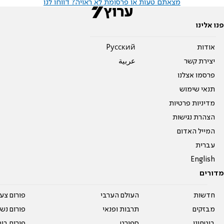
מצאתם טעות או פרסומת לא ראויה? דווחו לנו
פנו אלינו
אודות
Pусский
יצירת קשר
عربية
פרסמו אצלנו
תנאי שימוש
מדיניות פרטיות
הצהרת נגישות
המייל האדום
עברית
English
מדורים
חדשות
העולם הערבי
פורום צע
מבזקים
תרבות ופנאי
פורום נשו
ביטחוני
ספורט
פורום בי