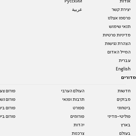
אודות
Pусский
יצירת קשר
عربية
פרסמו אצלנו
תנאי שימוש
מדיניות פרטיות
הצהרת נגישות
המייל האדום
עברית
English
מדורים
חדשות
העולם הערבי
פורום צע
מבזקים
תרבות ופנאי
פורום נשו
ביטחוני
ספורט
פורום בי
פוליטי-מדיני
פורומים
פורום בי
בארץ
יהדות
בעולם
צרכנות