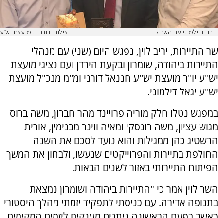
דורני ודילמוני עם השר לוין
צילום: דוברות מועצת יש"ע
שר התיירות, יריב לוין, נפגש היום (שני) עם מנהלי
התיירות ביהודה, שומרון ובקעת הירדן ועם נציגי מועצת
יש''ע יו''ר מועצת יש''ע חננאל דורני ומ''מ מנכ"ל מועצת
יש''ע יגאל דילמוני.
במפגש נטלו חלק מוריה פרויינד מהר חברון, משה ברוס
מגוש עציון, משה רונסקי ומאיה ווינר מבנימין, אורית
הרשטיג כהן ממגילות והוא נועד לסכם את השנה
החולפת בתיירות והפרוייקטים שנעשו, ולבחון את המשך
הפיתוח התיירותי באזור לשנים הבאות.
השר לוין אמר כי "התיירות ביהודה ושומרון נמצאת
בתנופה אדירה. עם כניסתי לתפקיד יזמתי מהלך היסטורי
כאשר בפעם הראשונה ניתנים מענקים ליזמים המקימים