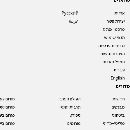
פנו אלינו
אודות
Pусский
יצירת קשר
عربية
פרסמו אצלנו
תנאי שימוש
מדיניות פרטיות
הצהרת נגישות
המייל האדום
עברית
English
מדורים
חדשות
העולם הערבי
פורום צע
מבזקים
תרבות ופנאי
פורום נשו
ביטחוני
ספורט
פורום בי
פוליטי-מדיני
פורומים
פורום בי