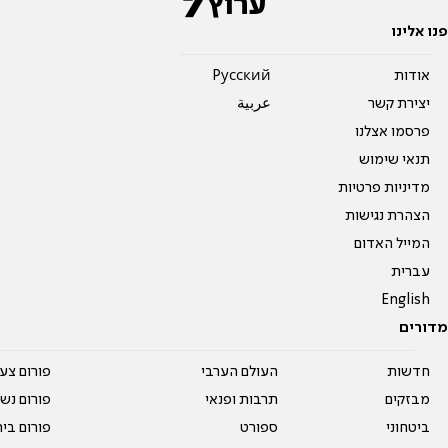
פנו אלינו
אודות
Pусский
יצירת קשר
عربية
פרסמו אצלנו
תנאי שימוש
מדיניות פרטיות
הצהרת נגישות
המייל האדום
עברית
English
מדורים
חדשות
העולם הערבי
פורום צע
מבזקים
תרבות ופנאי
פורום נשו
ביטחוני
ספורט
פורום בי