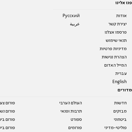
פנו אלינו
אודות
Pусский
יצירת קשר
عربية
פרסמו אצלנו
תנאי שימוש
מדיניות פרטיות
הצהרת נגישות
המייל האדום
עברית
English
מדורים
חדשות
העולם הערבי
פורום צע
מבזקים
תרבות ופנאי
פורום נשו
ביטחוני
ספורט
פורום בי
פוליטי-מדיני
פורומים
פורום בי