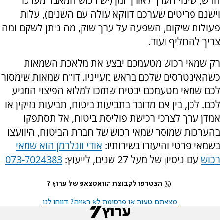
חדש, שינוי הערך לאורך זמן (יש רכוש המאבד מערכו
וישנם פריטים שערכם דווקא עולה עם השנים), עלות
פעולות שיקום, השפעה על ערך שוק, מה ניתן לשקם ומה
צריך להחליף ועוד.
רק שמאי רכוש מטעמכם יבצע את מלאכת השמאות
כשהאינטרסים שלכם בראש מעייניו. דו"ח שמאות שימסור
לכם שמאי מטעמכם יבטיח שתזכו למלוא הפיצוי המגיע
לכם. לכן, בין אם מדובר בתביעות ביטוח, תביעות נזיקין או
אמדן ערך לצרכי רכישת פוליסת ביטוח, אל תסתפקו
בהערכות שמוסר שמאי רכוש של חברת הביטוח, היוועצו
בשמאי פרטי והיעזרו בשירותיו:
אודי וונלרמן הוא שמאי
רכוש
עם ניסיון של מעל 27 שנים, לייעוץ:
073-7024383
הצטרפו לקבוצת הוואטצאפ של ערוץ 7
מצאתם טעות או פרסומת לא ראויה? דווחו לנו