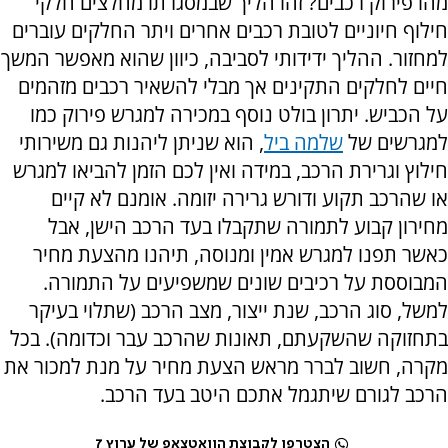
מהו פירוק רכבים? זהו הליך שבמסגרתו מחלצים חלקי
חילוף חיוניים לטובת רכבים אחרים ויתר החלקים עוברים
למחזור. ההליך ידידותי לסביבה, כיוון שהוא מאפשר המשך
חיים לחלקים התקינים אך מבלי להשאיר רכבים מזהמים
על הכביש. יתרון בולט נוסף במכירה למגרש פירוק כמו
למגרשים של
שלמה ביל
, הוא שניתן ליהנות גם משירותי
חילוץ וגרירת הרכב, במידה ואין לכם הזמן להביאו למגרש
או שהרכב תקוע ודורש גרירה יזומה. אומנם לא קיים
מחירון קבוע לתמורה שתקבלו בעד הרכב הישן, אבל
כאשר תפנו למגרש אמין ומנוסה, תיהנו מהצעת מחיר
המבוססת על רכיבים שונים שמשפיעים על התמורה.
למשל, סוג הרכב, שנת ייצור, מצב הרכב (שתלוי בעיקר
בתחזוקה שהשקעתם, תאונות שהרכב עבר וכדומה). בכל
מקרה, חשוב לברר מראש הצעת מחיר על מנת למכור את
הרכב לגורם שיתגמל אתכם היטב בעד הרכב.
הצטרפו לקבוצת הוואטצאפ של ערוץ 7