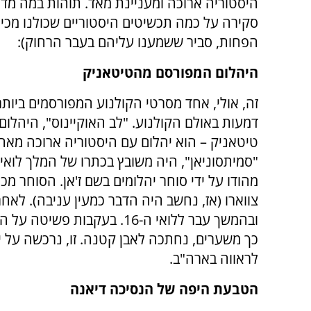
היסטוריה ארוכה ומעניינת מאד. תוהות במה מד
סקירה על כמה תכשיטים היסטוריים שכולנו מכירו
הפחות, סביר ששמענו עליהם בעבר הרחוק):
היהלום המפורסם מהטיטאניק
זה, אולי, אחד מסרטי הקולנוע המפורסמים ביות
דמעות באולם הקולנוע. "לב האוקיינוס", היהלו
טיטאניק – הוא יהלום עם היסטוריה ארוכה מאחור
ובהמשך עבר ללואי ה-16. בעקב
כך משערים, נחתכה לאבן קטנה. זו, נרכשה על יד
לראווה בארה"ב.
הטבעת היפה של הנסיכה דיאנה