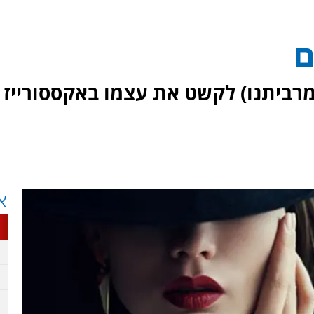
ם
מרביתנו) לקשט את עצמו באקססורייז
א