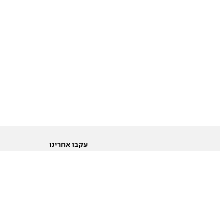
עקבו אחרינו
ות
טוויטר
ם הריון ולידה
פייסבוק
ום לקראת נישואין וזוגיות
אינסטגרם
ום צעירים מעל עשרים
יוטיוב