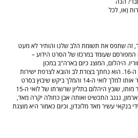
ובר? הנה
ת (או, לכל
ר, זה שתפס את תשומת הלב שלנו והותיר לא מעט
ם המפורסם שעומד במרכזו של הסרט הידוע –
יו. היהלום, המוצג כיום בארה"ב במכון
"סמיתסוניאן", היה משובץ בכתרו של המלך לואי ה-16. הוא נחתך בצורת לב והובא לצרפת ישירות
מהודו על ידי סוחר יהלומים בשם ז'אן. הסוחר מכר אותו למלך לואי ה-14 והמלך ביקש שיבוץ בסרט
צווארו (אז, נחשב היה הדבר כמעין עניבה). לאחר מותו, שובץ היהלום בתליון שרשרתו של לואי ה-15
ות פשיטה על הארמון, נגנב התכשיט ואותה אבן כחולה יקרה מאד,
י בנקאי עשיר מאד מלונדון, וכיום כאמור היא מוצגת