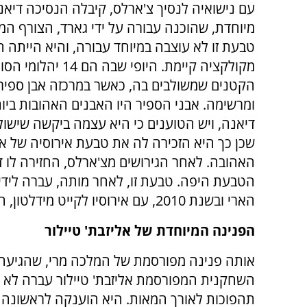
עם נישואיה לנסיך צ'ארלס, קיבלה הנסיכה דיא
מיוחדת, שהוכנה עבורה על ידי גארד, הצורף המל
טבעת זו לא עוצבה במיוחד עבורה, והיא הייתה 
מקולקציה קיימת. היופי שבה הם 14 י
הקטנים שמשולבים בה, כאשר במרכזה אבן ספיר
ומרשימה. אבני הספיר היו האבנים האהובות ביו
דיאנה, ויש הטוענים כי היא עצמה ביקשה שישו
שכן כך היא הזכירה לה את טבעת אירוסיה של א
האהובה. לאחר הגירושים מצ'ארלס, החזירה לו 
הטבעת היפה. טבעת זו, לאחר מותה, עברה לידי
הארי ובשנת 2010, עם אירוסיו לקייט מידלטון, הועברה לידיה הטבעת המפורסמת.
הפנינה המיוחדת של אליזבת' טיילור
אותה פנינה מפורסמת של המלכה מרי, שהגיעה 
השחקנית המפורסמת אליזבת' טיילור עברה לא 
תהפוכות לאורך המאות. היא הוענקה לראשונה 