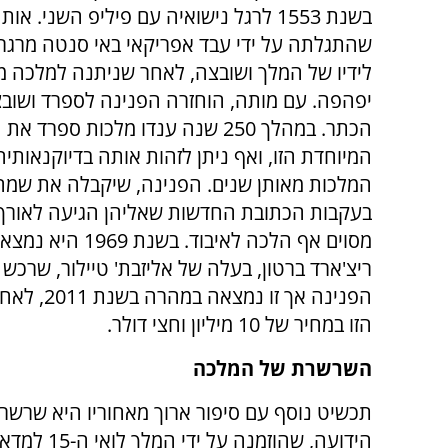
בשנת 1553 לרגל נישואיה עם פיליפ השני. או
שהתגלתה על ידי עבד אפריקאי באי סנטה מרגר
לידיו של המלך ושובצה, לאחר שניתנה למלכה מרי
יפהפה. עם מותה, הוחזרה הפנינה לספרד ושוב
הכתר. במהלך 250 שנה ענדו מלכות ספרד 
המיוחדת הזו, ואף ניתן לזהות אותה בדיוקנאותיה
המלכות מאותן שנים. הפנינה, שיקבלה את שמה
בעקבות הכתובת החדשות שאליהן הגיעה לאורך 
מסוים אף הלכה ל
ריצ'ארד ברטון, בעלה של אליזבת' טיילור, שרכש 
הפנינה אך
הזו במחיר של 10 מיליון וחצי דולר.
השרשרת של המלכה
תכשיט נוסף עם סיפור ארוך מאחוריו היא שרשר
הידועה, שהוזמנה על י