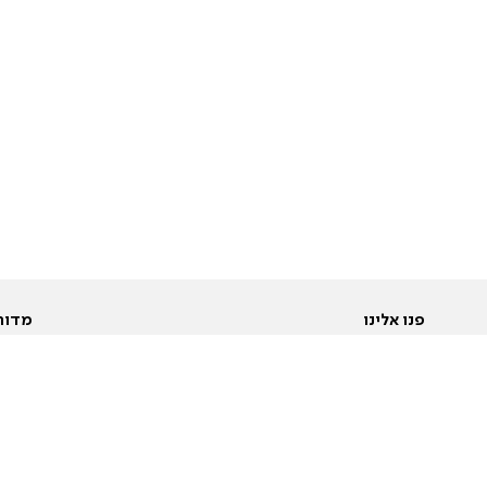
פנו אלינו
מדור
אודות
Pусский
חד
יצירת קשר
عربية
מב
פרסמו אצלנו
בי
תנאי שימוש
פו