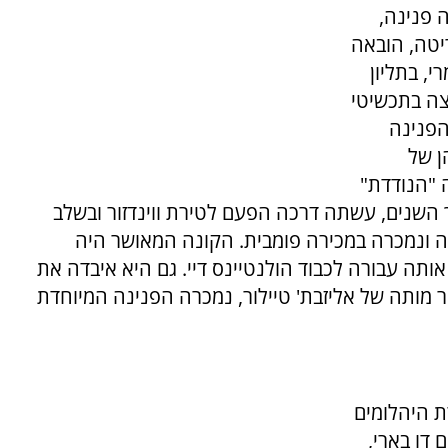
תה פנינה,
יטה, הובאה
, בתליון
צה בתכשיטי
את הפנינה
ן של
 "הנודדת"
השנים, עשתה דרכה הפעם לטירת ווינדזור ובשלב
איבוד. בשנת 1969 היא נמצאה ונמכרה במכירה פומבית. הקונה המאושר היה
אותה עבורה לכבוד הולנטיינס דיי. גם היא איבדה את
 זו נמצאה במהרה בשנת 2011, לאחר מותה של אליזבת' טיילור, נמכרה הפנינה המיוחדת
ת היהלומים
די המלך לואי ה-15 למדאם דו בארי,