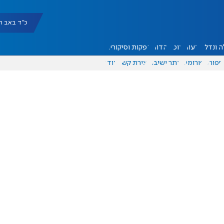
כ"ד באב תשפ"ו |
 ונדל"ן
דעות
אוכל
יהדות
הפקות וסיקורים
ספורט
פורומים
אתר ישיבה
יצירת קשר
עוד