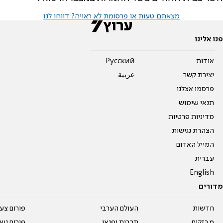
מצאתם טעות או פרסומת לא ראויה? דווחו לנו
פנו אלינו
אודות
Pусский
יצירת קשר
عربية
פרסמו אצלנו
תנאי שימוש
מדיניות פרטיות
הצהרת נגישות
המייל האדום
עברית
English
מדורים
חדשות
העולם הערבי
פורום צע
מבזקים
תרבות ופנאי
פורום נשו