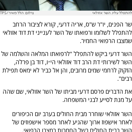
להתפלל עליו. השר אזולאי
צילום: הלל מאיר/TPS
שר הפנים, יו"ר ש"ס, אריה דרעי, קורא לציבור הרחב
להתפלל לשלומו ורפואתו של השר לענייני דת דוד אזולאי
שמצבו הרפואי החמיר.
השר דרעי ביקש להתפלל "לרפואתו המלאה והשלמה של
השר לשירותי דת הרב דוד אזולאי הי״ו, דוד בן פרלה,
הזקוק לרחמי שמים מרובים, והן אל כביר לא ימאס תפילת
רבים".
את הדברים פרסם דרעי מביתו של השר אזולאי, שם שהה
על מנת לסייע לבני המשפחה.
השר אזולאי שוחרר מבית החולים בערב יום הכיפורים
לאחר אישפוז ארוך שהגיע לאחר מספר אישפוזים של
השר בבית החולים בשל החמרות במצבו הרפואי.