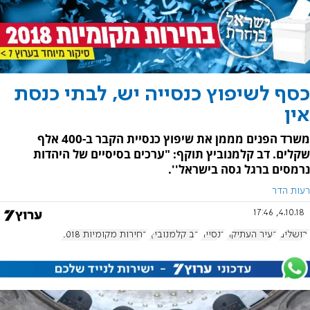
כסף לשיפוץ כנסייה יש, לבתי כנסת
אין
משרד הפנים מממן את שיפוץ כנסיית הקבר ב-400 אלף
שקלים. דב קלמנוביץ תוקף: "ערכים בסיסיים של היהדות
נרמסים ברגל גסה בישראל''.
רעות הדר
4.10.18, 17:46
ירושלים
העיר העתיקה
כנסייה
דב קלמנוביץ'
בחירות מקומיות 2018