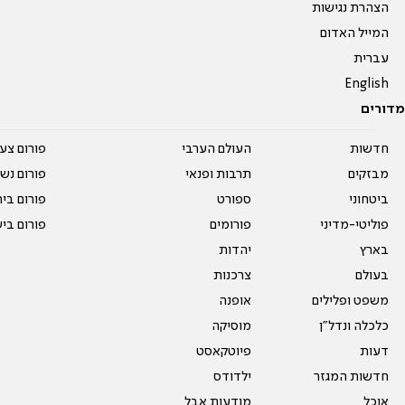
הצהרת נגישות
המייל האדום
עברית
English
מדורים
חדשות
העולם הערבי
פורום צע
מבזקים
תרבות ופנאי
פורום נשו
ביטחוני
ספורט
פורום בי
פוליטי-מדיני
פורומים
פורום בי
בארץ
יהדות
בעולם
צרכנות
משפט ופלילים
אופנה
כלכלה ונדל"ן
מוסיקה
דעות
פיוטקאסט
חדשות המגזר
ילדודס
אוכל
מודעות אבל