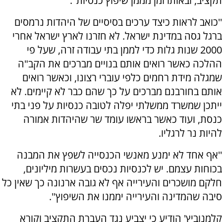
תקציב, ובאותו זמן מממן שיפוץ כנסיות".
''כואב לראות כיצד ערכים בסיסיים של היהדות נרמסים
ברגל גסה במדינת ישראל. לא חזרנו לארץ ישראל אחרי
2000 שנות גלות כדי לממן בתי עבודה זרה, שעל פי
ההלכה כאשר רואים אותם בנויים מברכים את הקב"ה
שמגלה מידת רחמים כלפי עוברי רצונו, וכאשר רואים
אותם בחורבנם מברכים על כך שהם כבר לא קיימים. לא
ייתכן שמשרד ממשלתי יפלה לטובה כנסיות על פני בתי
כנסת, ועוד כאשר בראשו עומד שר שהיהדות אמורה
להיות נר לרגליו.
''אף אחד לא ימנע מאנשי הכנסייה לשפץ את המבנה
בכוחות עצמם. יש לכנסיות נכסים בעשרות מיליונים,
חלקם מושכרים והעירייה אף לא גובה ארנונה כך שאין כל
סיבה שהמדינה והעירייה יממנו את השיפוץ".
קלמנוביץ' הודיע כי יצביע נגד העברת התקציב וקורא