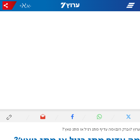
+
-
ערוץ 7
ברק רום
מה עדיף מתג רגיל או מתג טאץ'?