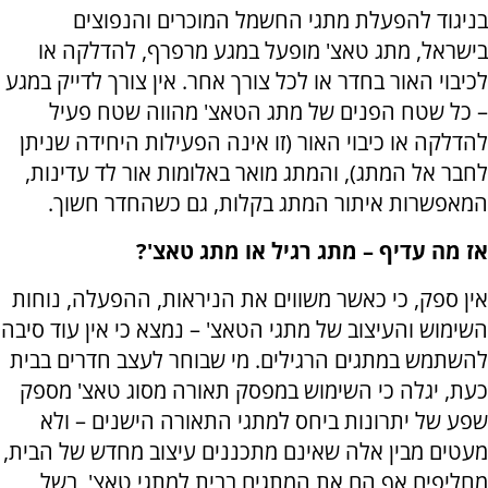
בניגוד להפעלת מתגי החשמל המוכרים והנפוצים
בישראל, מתג טאצ' מופעל במגע מרפרף, להדלקה או
לכיבוי האור בחדר או לכל צורך אחר. אין צורך לדייק במגע
– כל שטח הפנים של מתג הטאצ' מהווה שטח פעיל
להדלקה או כיבוי האור (זו אינה הפעילות היחידה שניתן
לחבר אל המתג), והמתג מואר באלומות אור לד עדינות,
המאפשרות איתור המתג בקלות, גם כשהחדר חשוך.
אז מה עדיף – מתג רגיל או מתג טאצ'?
אין ספק, כי כאשר משווים את הניראות, ההפעלה, נוחות
השימוש והעיצוב של מתגי הטאצ' – נמצא כי אין עוד סיבה
להשתמש במתגים הרגילים. מי שבוחר לעצב חדרים בבית
כעת, יגלה כי השימוש במפסק תאורה מסוג טאצ' מספק
שפע של יתרונות ביחס למתגי התאורה הישנים – ולא
מעטים מבין אלה שאינם מתכננים עיצוב מחדש של הבית,
מחליפים אף הם את המתגים בבית למתגי טאצ', בשל