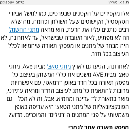
רגיל או טאץ'?
צילום: pixabay
אלו מקפידים על הקטנים שבפרטים, כמו למשל אביזרי
הטקסטיל, הקישוטים שעל השולחן וכדומה. מה שלא
רבים נותנים עליו את הדעת, הוא מראה
מתגי החשמל
–
וזה לא מפתיע, לאור העובדה שבישראל, עד לאחרונה, לא
היה מבחר של מתגים או מפסקי תאורה שיחמיאו לכלל
העיצוב בכל חדר.
לאחרונה, הגיעו גם לארץ
מתגי טאצ'
מבית
Ave
. מתגי
טאצ' מבית
AVE
משנים את כללי המשחק בעיצוב כל
מפסק תאורה בכל חדר באופן דרמאטי, עם אפשרויות
מרובות להתאמת כל מתג לעיצוב החדר ומראה עתידני,
מואר בתאורת לד עדינה ומחמיא. אבל, זה לא הכל – גם
הפונקציונאליות של מתגי הטאצ' היא עדיפה באופן
משמעותי על פני המתגים ה"רגילים" והמוכרים. מדוע?
מפסק תאורה אחר לגמרי