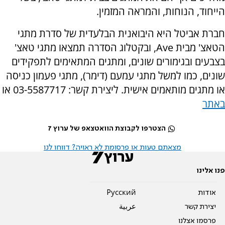
הייחוד, הנוחות, והמראה המזמין.
חברת אביטל היא היבואנית הבלעדית של סדרת מתגי
הטאצ' מבית
Ave
, ובקטלוג הסדרה תמצאו מתגי טאצ'
בצבעים ובגימורים שונים, ומתגים המתאימים לתפקידים
שונים, כמו למשל מתגי עמעם (דימר), מתגי פעמון כניסה
או מתגים מותאמים אישית. ליצירת קשר: 03-5587717 או
באתר
הצטרפו לקבוצת הוואטצאפ של ערוץ 7
מצאתם טעות או פרסומת לא ראויה? דווחו לנו
פנו אלינו
אודות
Pусский
יצירת קשר
عربية
פרסמו אצלנו