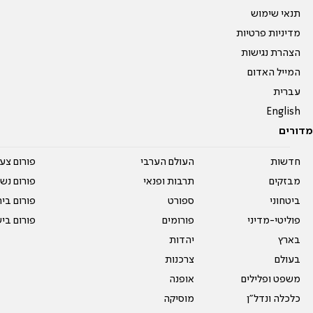
תנאי שימוש
מדיניות פרטיות
הצהרת נגישות
המייל האדום
עברית
English
מדורים
חדשות
העולם הערבי
פורום צע
מבזקים
תרבות ופנאי
פורום נשו
ביטחוני
ספורט
פורום בי
פוליטי-מדיני
פורומים
פורום בי
בארץ
יהדות
בעולם
צרכנות
משפט ופלילים
אופנה
כלכלה ונדל"ן
מוסיקה