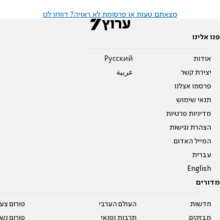
מצאתם טעות או פרסומת לא ראויה? דווחו לנו
פנו אלינו
אודות
Pусский
יצירת קשר
عربية
פרסמו אצלנו
תנאי שימוש
מדיניות פרטיות
הצהרת נגישות
המייל האדום
עברית
English
מדורים
חדשות
העולם הערבי
פורום צע
מבזקים
תרבות ופנאי
פורום נשו