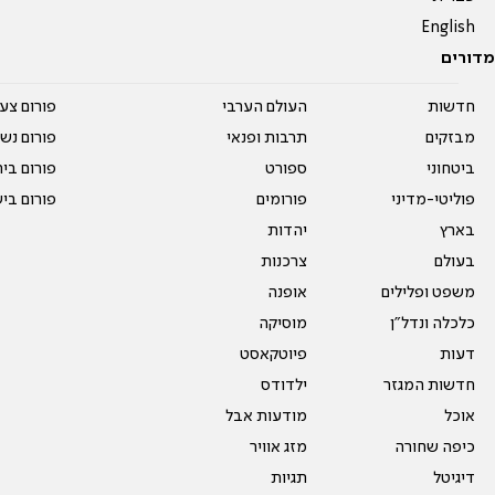
English
מדורים
חדשות
העולם הערבי
פורום צע
מבזקים
תרבות ופנאי
פורום נשו
ביטחוני
ספורט
פורום בי
פוליטי-מדיני
פורומים
פורום בי
בארץ
יהדות
בעולם
צרכנות
משפט ופלילים
אופנה
כלכלה ונדל"ן
מוסיקה
דעות
פיוטקאסט
חדשות המגזר
ילדודס
אוכל
מודעות אבל
כיפה שחורה
מזג אוויר
דיגיטל
תגיות