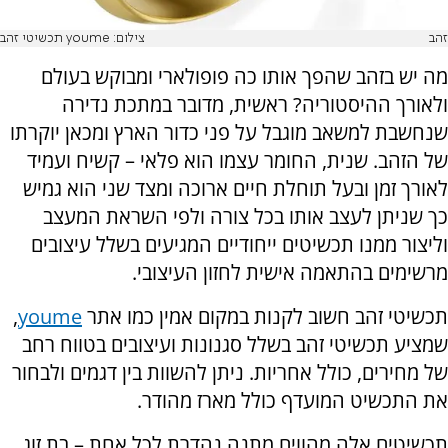
זהב
צילום: youme תכשיטי זהב
מה יש בזהב שהפך אותו כה פופולארי ומבוקש בעולם
ולאורך ההיסטוריה? ראשית, מדובר במתכת נדירה
שנחשבת למשאב מוגבל על פני כדור הארץ ומכאן יוקרתו
של הזהב. שנית, החומר עצמו הוא פלאי – קשיח ועמיד
לאורך זמן ובעל תוחלת חיים ארוכה ומצד שני הוא גמיש
כך שניתן לעצב אותו בכל צורה ולפי השראת המעצב
וליצור ממנו תכשיטים ייחודיים המגיעים בשלל עיצובים
מרשימים בהתאמה אישית לחזון העיצובי.
תכשיטי זהב חשוב לקנות במקום אמין כמו אתר
youme
,
שמציע תכשיטי זהב בשלל סגנונות ועיצובים בטווח רחב
של מחירים, כולל אחריות. ניתן להשוות בין דגמים ולבחור
את התכשיט המועדף כולל מארז מהודר.
תכשיטים אלה מהווים מתנה נהדרת לכל אחת – בת זוג,