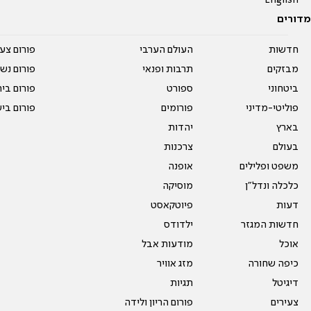
English
מדורים
חדשות
העולם הערבי
פורום צע
מבזקים
תרבות ופנאי
פורום נשו
ביטחוני
ספורט
פורום בי
פוליטי-מדיני
פורומים
פורום בי
בארץ
יהדות
בעולם
צרכנות
משפט ופלילים
אופנה
כלכלה ונדל"ן
מוסיקה
דעות
פיוטקאסט
חדשות המגזר
ילדודס
אוכל
מודעות אבל
כיפה שחורה
מזג אוויר
דיגיטל
תגיות
צעירים
פורום הריון ולידה