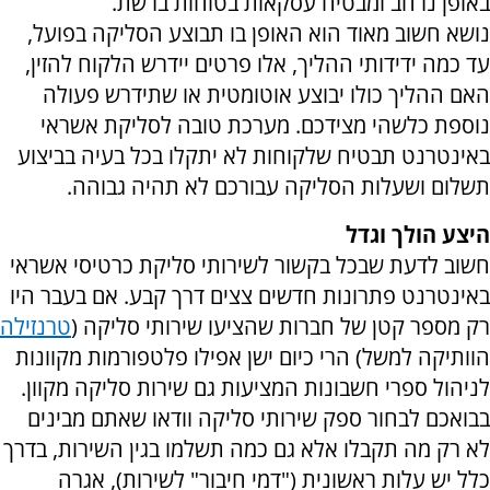
באופן נרחב ומבטיח עסקאות בטוחות ברשת.
נושא חשוב מאוד הוא האופן בו תבוצע הסליקה בפועל,
עד כמה ידידותי ההליך, אלו פרטים יידרש הלקוח להזין,
האם ההליך כולו יבוצע אוטומטית או שתידרש פעולה
נוספת כלשהי מצידכם. מערכת טובה לסליקת אשראי
באינטרנט תבטיח שלקוחות לא יתקלו בכל בעיה בביצוע
תשלום ושעלות הסליקה עבורכם לא תהיה גבוהה.
היצע הולך וגדל
חשוב לדעת שבכל בקשור לשירותי סליקת כרטיסי אשראי
באינטרנט פתרונות חדשים צצים דרך קבע. אם בעבר היו
רק מספר קטן של חברות שהציעו שירותי סליקה (
טרנזילה
הוותיקה למשל) הרי כיום ישן אפילו פלטפורמות מקוונות
לניהול ספרי חשבונות המציעות גם שירות סליקה מקוון.
בבואכם לבחור ספק שירותי סליקה וודאו שאתם מבינים
לא רק מה תקבלו אלא גם כמה תשלמו בגין השירות, בדרך
כלל יש עלות ראשונית ("דמי חיבור" לשירות), אגרה