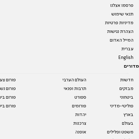
פרסמו אצלנו
תנאי שימוש
מדיניות פרטיות
הצהרת נגישות
המייל האדום
עברית
English
מדורים
חדשות
העולם הערבי
פורום צע
מבזקים
תרבות ופנאי
פורום נשו
ביטחוני
ספורט
פורום בי
פוליטי-מדיני
פורומים
פורום בי
בארץ
יהדות
בעולם
צרכנות
משפט ופלילים
אופנה